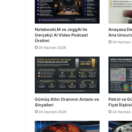
NotebookLM ve JoggAI ile
Anayasa Değ
Gerçekçi AI Video Podcast
Ana Unsurla
Üretimi
24 Haziran
25 Haziran 2026
Gümüş Altın Oranının Anlamı ve
Petrol ve 
Sinyalleri
Fiyat İlişki
24 Haziran 2026
24 Haziran