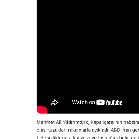
Mehmet Ali Yıldırımtürk, Kapalıçarşı’nın nabzını 
olası tuzakları rakamlarla açıkladı. ABD-İran ger
belirsizliklerin altını zirveye taşıdığını belirt