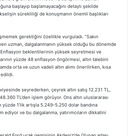
luğuna başlayıp başlamayacağını detaylı şekilde
kselişin sürekliliği de konuşmanın önemli başlıkları
üşmemek gerektiğini özellikle vurguladı. “Sakın
kleyen uzman, dalgalanmanın yüksek olduğu bu dönemde
Enflasyon beklentilerinin yüksek seyretmesi ve
rının yüzde 48 enflasyon öngörmesi, altın talebini
amda orta ve uzun vadeli altın alımı önerilirken, kısa
edildi.
seviyesinde seyrederken, çeyrek altın satış 12.231 TL,
48.360 TL’den işlem görüyor. Ons altın uluslararası
 yüzde 1’lik artışla 5.249-5.250 dolar bandına
am ediyor ve bu dalgalanma, yatırımcıların dikkatini
 Gerald Ford uçak gemisinin Akdeniz’de (Yunan adası