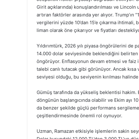
Girit açıklarında) konuşlandırılması ve Lincol
artıran faktörler arasında yer alıyor. Trump’ın
vergilerini yüzde 10’dan 15’e çıkarma ihtimali, be
liman olarak öne çıkarıyor ve fiyatları destekliy
Yıldırımtürk, 2026 yılı piyasa öngörülerini de pa
14.000 dolar seviyesinde beklendiğini belirte
öngörüyor. Enflasyonun devam etmesi ve faiz ind
talebi canlı tutacak gibi görünüyor. Ancak kısa
seviyesi olduğu, bu seviyenin kırılması halinde
Gümüş tarafında da yükseliş beklentisi hakim. E
döngünün başlangıcında olabilir ve Ekim ayı 10 v
da benzer şekilde güçlü performans sergilemes
çeşitlendirmesinde önemli rol oynuyor.
Uzman, Ramazan etkisiyle işlemlerin sakin seyret
Dolar kurundaki 12.000 TL’den 3.000 TL’ye düşen