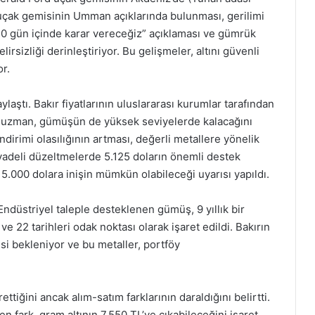
n uçak gemisinin Umman açıklarında bulunması, gerilimi
 “10 gün içinde karar vereceğiz” açıklaması ve gümrük
lirsizliği derinleştiriyor. Bu gelişmeler, altını güvenli
or.
ylaştı. Bakır fiyatlarının uluslararası kurumlar tarafından
n uzman, gümüşün de yüksek seviyelerde kalacağını
irimi olasılığının artması, değerli metallere yönelik
 vadeli düzeltmelerde 5.125 doların önemli destek
 5.000 dolara inişin mümkün olabileceği uyarısı yapıldı.
ndüstriyel taleple desteklenen gümüş, 9 yıllık bir
e 22 tarihleri odak noktası olarak işaret edildi. Bakırın
i bekleniyor ve bu metaller, portföy
tiğini ancak alım-satım farklarının daraldığını belirtti.
 fark, gram altının 7.550 TL’ye çıkabileceğini işaret