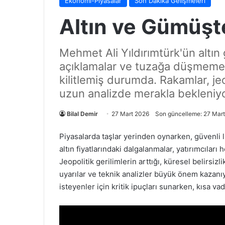
Ekonomi-Piyasalar
Son Dakika Gelişmeleri
Altın ve Gümüşte
Mehmet Ali Yıldırımtürk'ün altın 
açıklamalar ve tuzağa düşmeme u
kilitlemiş durumda. Rakamlar, jeo
uzun analizde merakla bekleniyo
Bilal Demir
27 Mart 2026
Son güncelleme: 27 Mar
Piyasalarda taşlar yerinden oynarken, güvenli li
altın fiyatlarındaki dalgalanmalar, yatırımcılar
Jeopolitik gerilimlerin arttığı, küresel belirsiz
uyarılar ve teknik analizler büyük önem kazanıy
isteyenler için kritik ipuçları sunarken, kısa va