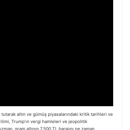
tutarak altın ve gümüş piyasalarındaki kritik tarihleri ve
ilimi, Trump’ın vergi hamleleri ve jeopolitik
en uzman, gram altının 7.500 TL barajını ne zaman