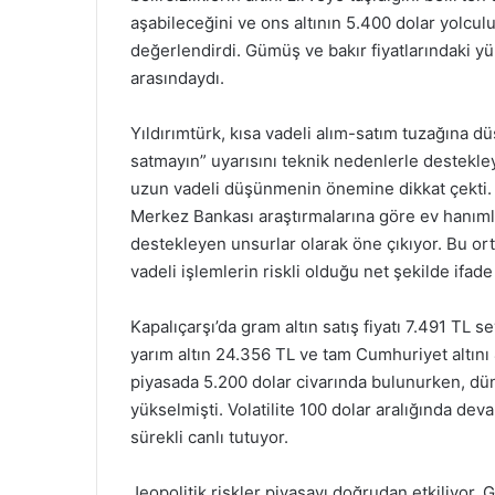
aşabileceğini ve ons altının 5.400 dolar yolcu
değerlendirdi. Gümüş ve bakır fiyatlarındaki yü
arasındaydı.
Yıldırımtürk, kısa vadeli alım-satım tuzağına d
satmayın” uyarısını teknik nedenlerle deste
uzun vadeli düşünmenin önemine dikkat çekti. 
Merkez Bankası araştırmalarına göre ev hanımla
destekleyen unsurlar olarak öne çıkıyor. Bu ort
vadeli işlemlerin riskli olduğu net şekilde ifade 
Kapalıçarşı’da gram altın satış fiyatı 7.491 TL 
yarım altın 24.356 TL ve tam Cumhuriyet altını 
piyasada 5.200 dolar civarında bulunurken, dün
yükselmişti. Volatilite 100 dolar aralığında dev
sürekli canlı tutuyor.
Jeopolitik riskler piyasayı doğrudan etkiliyor.