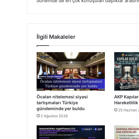
dönemde de en çok konuşulan başlıklar arası
İlgili Makaleler
Öcalan nitelemesi siyasi
AKP Kapılar
tartışmaları Türkiye
Hareketlilik
gündeminde yer buldu
25 Haziran
2 Ağustos 2026