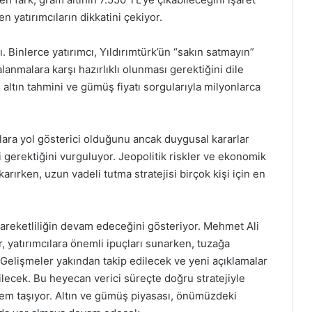
en yatırımcıların dikkatini çekiyor.
. Binlerce yatırımcı, Yıldırımtürk’ün “sakın satmayın”
galanmalara karşı hazırlıklı olunması gerektiğini dile
s altın tahmini ve gümüş fiyatı sorgularıyla milyonlarca
ılara yol gösterici olduğunu ancak duygusal kararlar
i gerektiğini vurguluyor. Jeopolitik riskler ve ekonomik
karırken, uzun vadeli tutma stratejisi birçok kişi için en
hareketliliğin devam edeceğini gösteriyor. Mehmet Ali
r, yatırımcılara önemli ipuçları sunarken, tuzağa
 Gelişmeler yakından takip edilecek ve yeni açıklamalar
lecek. Bu heyecan verici süreçte doğru stratejiyle
önem taşıyor. Altın ve gümüş piyasası, önümüzdeki