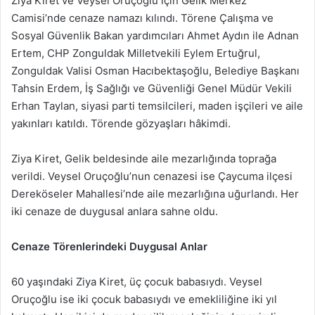
Ziya Kiret ve Veysel Oruçoğlu için Gelik Merkez
Camisi’nde cenaze namazı kılındı. Törene Çalışma ve
Sosyal Güvenlik Bakan yardımcıları Ahmet Aydın ile Adnan
Ertem, CHP Zonguldak Milletvekili Eylem Ertuğrul,
Zonguldak Valisi Osman Hacıbektaşoğlu, Belediye Başkanı
Tahsin Erdem, İş Sağlığı ve Güvenliği Genel Müdür Vekili
Erhan Taylan, siyasi parti temsilcileri, maden işçileri ve aile
yakınları katıldı. Törende gözyaşları hâkimdi.
Ziya Kiret, Gelik beldesinde aile mezarlığında toprağa
verildi. Veysel Oruçoğlu’nun cenazesi ise Çaycuma ilçesi
Dereköseler Mahallesi’nde aile mezarlığına uğurlandı. Her
iki cenaze de duygusal anlara sahne oldu.
Cenaze Törenlerindeki Duygusal Anlar
60 yaşındaki Ziya Kiret, üç çocuk babasıydı. Veysel
Oruçoğlu ise iki çocuk babasıydı ve emekliliğine iki yıl